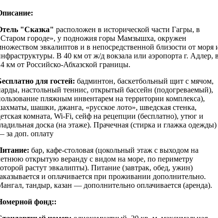
Описание:
Отель "Сказка"
расположен в исторической части Гагры, в
«Старом городе», у подножия горы Мамзышха, окружен
множеством эвкалиптов и в непосредственной близости от моря 
инфраструктуры. В 40 км от ж/д вокзала или аэропорта г. Адлер, 
24 км от Российско-Абхазской границы.
Бесплатно для гостей:
бадминтон, баскетбольный щит с мячом,
нарды, настольный теннис, открытый бассейн (подогреваемый),
пользование пляжным инвентарем на территории комплекса),
шахматы, шашки, джанга, «русское лото», шведская стенка,
детская комната, Wi-Fi, сейф на рецепции (бесплатно), утюг и
гладильная доска (на этаже). Прачечная (стирка и глажка одежды)
— за доп. оплату
Питание:
бар, кафе-столовая (цокольный этаж с выходом на
летнюю открытую веранду с видом на море, по периметру
которой растут эвкалипты). Питание (завтрак, обед, ужин)
заказывается и оплачивается при проживании дополнительно.
Мангал, тандыр, казан — дополнительно оплачивается (аренда).
Номерной фонд::