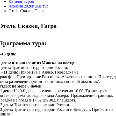
Каталог туров
Абхазия 2026г ЖД тур
Отель Сказка, Гагра
Отель Сказка, Гагра
Программа тура:
-13 день:
1 день: отправление из Минска на поезде.
2 день:
Транзит по территории России.
 - 11 день:
Прибытие в Адлер. Пересадка на
трансфер. Проходжение Российско-Абхазской границы. Переезд д
места размещения (мини-гостиница, гостевой дом и.т.д.).
Отдых на море 8 ночей.
11 день:
На 9-й день выселение с отеля до 10.00. Трансфер от
гостевого дома до ж.д. вокзала Адлера. Прохождение границы.
осадка на поезд в 17.52 (№ 302, плацкарт).
12 день:
Транзит по территории России.
13 день:
Транзит по территории России и Беларуси. Прибытие в
Минск.