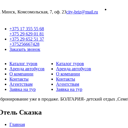
г. Минск, Комсомольская, 7, оф. 23
city-briz@mail.ru
+375 17 355 55 68
+375 29 629 01 81
+375 29 652 51 37
+375256667428
Заказать звонок
Каталог туров
Каталог туров
Аренда автобусов
Аренда автобусов
О компании
О компании
Контакты
Контакты
Агентствам
Агентствам
Заявка на тур
Заявка на тур
онирование уже в продаже. БОЛГАРИЯ- детский отдых ,Семе
Отель Сказка
Главная