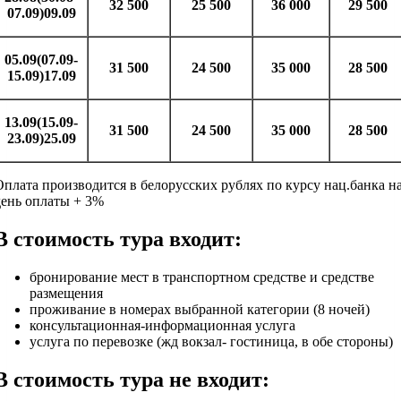
32 500
25 500
36 000
29 500
07.09)09.09
05.09(07.09-
31 500
24 500
35 000
28 500
15.09)17.09
13.09(15.09-
31 500
24 500
35 000
28 500
23.09)25.09
Оплата производится в белорусских рублях по курсу нац.банка н
день оплаты + 3%
В стоимость тура входит:
бронирование мест в транспортном средстве и средстве
размещения
проживание в номерах выбранной категории (8 ночей)
консультационная-информационная услуга
услуга по перевозке (жд вокзал- гостиница, в обе стороны)
В стоимость тура не входит: