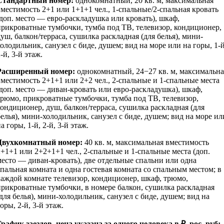
Стандартный номер:
однокомнатный, 20 кв. м, максимальная
вместимость 2+1 или 1+1+1 чел., 1-спальные/2-спальная кровать
(доп. место — евро-раскладушка или кровать), шкаф,
прикроватные тумбочки, тумба под ТВ, телевизор, кондиционер,
душ, балкон/терраса, сушилка раскладная (для белья), мини-
холодильник, санузел с биде, душем; вид на море или на горы, 1-й
-й, 3-й этаж.
Расширенный номер:
однокомнатный, 24−27 кв. м, максимальна
вместимость 2+1+1 или 2+2 чел., 2-спальные и 1-спальные места
(доп. место — диван-кровать или евро-раскладушка), шкаф,
трюмо, прикроватные тумбочки, тумба под ТВ, телевизор,
кондиционер, душ, балкон/терраса, сушилка раскладная (для
белья), мини-холодильник, санузел с биде, душем; вид на море ил
а горы, 1-й, 2-й, 3-й этаж.
Двухкомнатный номер:
40 кв. м, максимальная вместимость
2+1+1 или 2+2+1+1 чел., 2-спальные и 1-спальные места (доп.
место — диван-кровать), две отдельные спальни или одна
спальная комната и одна гостевая комната со спальным местом; в
каждой комнате телевизор, кондиционер, шкаф, трюмо,
прикроватные тумбочки, в номере балкон, сушилка раскладная
(для белья), мини-холодильник, санузел с биде, душем; вид на
оры, 2-й, 3-й этаж.
График заездов, цена указана за одного человека в ₽, рос. руб: