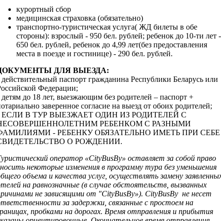
курортный сбор
медицинская страховка (обязательно)
транспортно-туристическая услуга( ЖД билеты в обе
стороны): взрослый - 950 бел. рублей; ребенок до 10-ти лет -
650 бел. рублей, ребенок до 4,99 лет(без предоставления
места в поезде и гостинице) - 290 бел. рублей.
ДОКУМЕНТЫ ДЛЯ ВЫЕЗДА:
• действительный паспорт гражданина Республики Беларусь или
Российской Федерации;
• детям до 18 лет, выезжающим без родителей – паспорт +
нотариально заверенное согласие на выезд от обоих родителей;
• ЕСЛИ В ТУР ВЫЕЗЖАЕТ ОДИН ИЗ РОДИТЕЛЕЙ С
НЕСОВЕРШЕННОЛЕТНИМ РЕБЕНКОМ С РАЗНЫМИ
ФАМИЛИЯМИ - РЕБЕНКУ ОБЯЗАТЕЛЬНО ИМЕТЬ ПРИ СЕБЕ
СВИДЕТЕЛЬСТВО О РОЖДЕНИИ.
Туристический оператор «CityBusBy» оставляет за собой право
вносить некоторые изменения в программу тура без уменьшения
общего объема и качества услуг, осуществлять замену заявленны
отелей на равнозначные (в случае обстоятельств, вызванных
причинами не зависящими от "CityBusBy»). CityBusBy не несет
ответственности за задержки, связанные с простоем на
границах, пробками на дорогах. Время отправления и прибытия
указаны ориентировочные. Окончательное время отправления