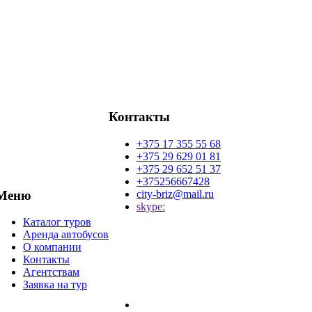
Контакты
+375 17 355 55 68
+375 29 629 01 81
+375 29 652 51 37
+375256667428
city-briz@mail.ru
Меню
skype:
Каталог туров
Аренда автобусов
О компании
Контакты
Агентствам
Заявка на тур