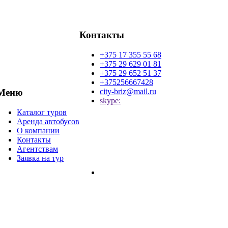
Контакты
+375 17 355 55 68
+375 29 629 01 81
+375 29 652 51 37
+375256667428
city-briz@mail.ru
Меню
skype:
Каталог туров
Аренда автобусов
О компании
Контакты
Агентствам
Заявка на тур