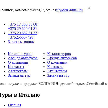
г. Минск, Комсомольская, 7, оф. 23
city-briz@mail.ru
+375 17 355 55 68
+375 29 629 01 81
+375 29 652 51 37
+375256667428
Заказать звонок
Каталог туров
Каталог туров
Аренда автобусов
Аренда автобусов
О компании
О компании
Контакты
Контакты
Агентствам
Агентствам
Заявка на тур
Заявка на тур
вание уже в продаже. БОЛГАРИЯ- детский отдых ,Семейный 
Туры в Италию
Главная