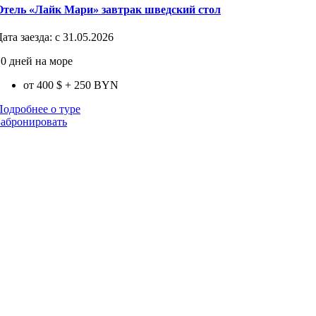
Отель «Лайк Мари» завтрак шведский стол
Дата заезда:
с 31.05.2026
10 дней на море
от 400 $
+ 250 BYN
Подробнее о туре
Забронировать