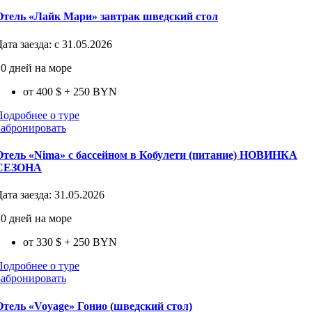
Отель «Лайк Мари» завтрак шведский стол
Дата заезда:
с 31.05.2026
10 дней на море
от 400 $
+ 250 BYN
Подробнее о туре
Забронировать
Отель «Nima» с бассейном в Кобулети (питание) НОВИНКА
СЕЗОНА
Дата заезда:
31.05.2026
10 дней на море
от 330 $
+ 250 BYN
Подробнее о туре
Забронировать
Отель «Voyage» Гонио (шведский стол)