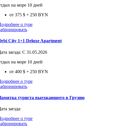
отдых на море 10 дней
от 375 $
+ 250 BYN
Подробнее о туре
Забронировать
Orbi City 1+1 Deluxe Apartment
Дата заезда:
С 31.05.2026
отдых на море 10 дней
от 400 $
+ 250 BYN
Подробнее о туре
Забронировать
Памятка туриста выезжающего в Грузию
ата заезда:
Подробнее о туре
Забронировать