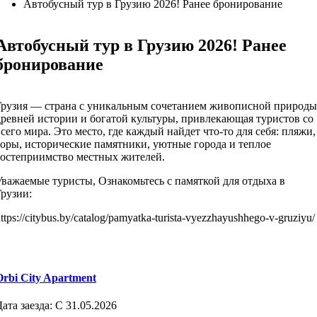
Автобусный тур в Грузию 2026! Ранее бронирование
Автобусный тур в Грузию 2026! Ранее
бронирование
Грузия — страна с уникальным сочетанием живописной природы
древней истории и богатой культуры, привлекающая туристов со
всего мира. Это место, где каждый найдет что-то для себя: пляжи,
горы, исторические памятники, уютные города и теплое
гостеприимство местных жителей.
Уважаемые туристы, Ознакомьтесь с памяткой для отдыха в
Грузии:
ttps://citybus.by/catalog/pamyatka-turista-vyezzhayushhego-v-gruziyu/
Orbi City Apartment
Дата заезда:
С 31.05.2026