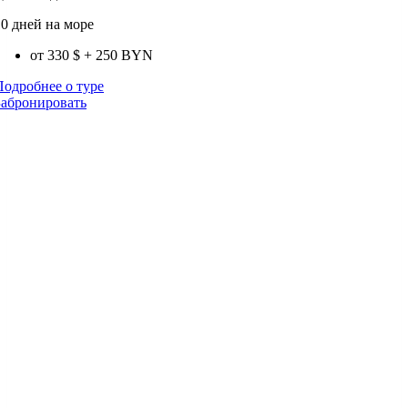
10 дней на море
от 330 $
+ 250 BYN
Подробнее о туре
Забронировать