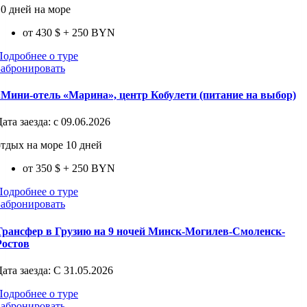
10 дней на море
от 430 $
+ 250 BYN
Подробнее о туре
Забронировать
«Мини-отель «Марина», центр Кобулети (питание на выбор)
Дата заезда:
с 09.06.2026
отдых на море 10 дней
от 350 $
+ 250 BYN
Подробнее о туре
Забронировать
Трансфер в Грузию на 9 ночей Минск-Могилев-Смоленск-
Ростов
Дата заезда:
С 31.05.2026
Подробнее о туре
Забронировать