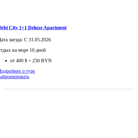
Orbi City 1+1 Deluxe Apartment
Дата заезда:
С 31.05.2026
отдых на море 10 дней
от 400 $
+ 250 BYN
Подробнее о туре
Забронировать