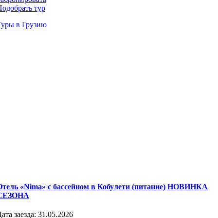
Подобрать тур
Туры в Грузию
Отель «Nima» с бассейном в Кобулети (питание) НОВИНКА
СЕЗОНА
Дата заезда:
31.05.2026