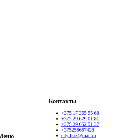
Контакты
+375 17 355 55 68
+375 29 629 01 81
+375 29 652 51 37
+375256667428
city-briz@mail.ru
Меню