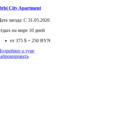
Orbi City Apartment
Дата заезда:
С 31.05.2026
отдых на море 10 дней
от 375 $
+ 250 BYN
Подробнее о туре
Забронировать